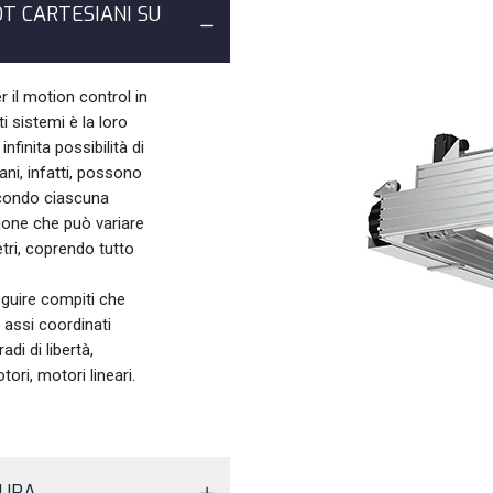
T CARTESIANI SU
r il motion control in
i sistemi è la loro
nfinita possibilità di
ni, infatti, possono
econdo ciascuna
ione che può variare
etri, coprendo tutto
eguire compiti che
assi coordinati
adi di libertà,
ri, motori lineari.