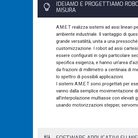
IDEIAMO E PROGETTIAMO ROBO
MISURA
A.M.E.T realizza sistemi ad assi lineari pe
ambiente industriale. Il vantaggio di quest
grande versatilità, unita a una pressoché i
customizzazione. I robot ad assi cartesia
essere configurati in ogni particolare s
specifica esigenza, e hanno un’area d’az
da frazioni di millimetro a centinaia di m
lo spettro di possibili applicazioni.
I sistemi A.M.E.T sono progettati per es
vanno dalla semplice movimentazione di 
all’interpolazione multiasse con elevati gr
usando motorizzazioni stepper, servomoto