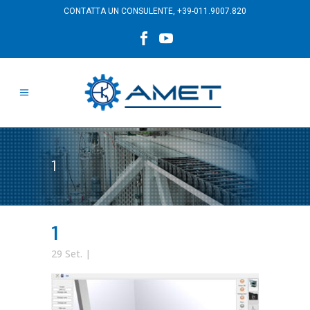
CONTATTA UN CONSULENTE,
+39-011.9007.820
1
1
29 Set.
|