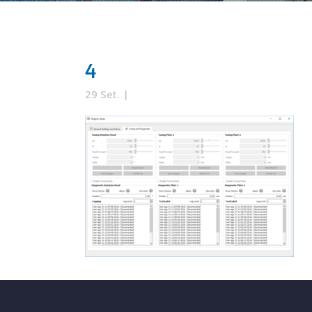
4
29 Set.
|