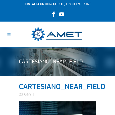
CONTATTA UN CONSULENTE,
+39-011.9007.820
CARTESIANO_NEAR_FIELD
CARTESIANO_NEAR_FIELD
23 Gen.
|