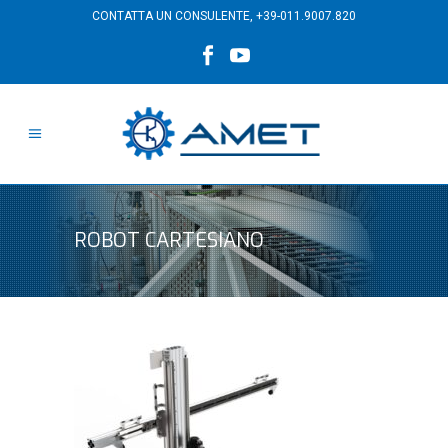
CONTATTA UN CONSULENTE,
+39-011.9007.820
ROBOT CARTESIANO