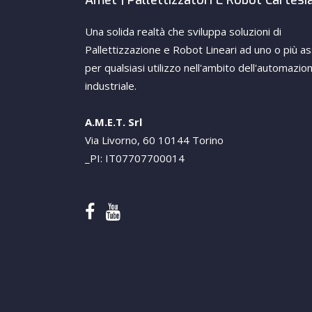
Amet | Pallettizzatori E Robot Cartesi
Una solida realtà che sviluppa soluzioni di
Pallettizzazione e Robot Lineari ad uno o più as
per qualsiasi utilizzo nell'ambito dell'automazio
industriale.
A.M.E.T. Srl
Via Livorno, 60 10144 Torino
_PI: IT07707700014