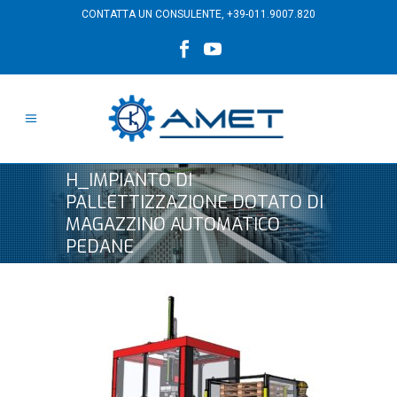
CONTATTA UN CONSULENTE,
+39-011.9007.820
H_IMPIANTO DI
PALLETTIZZAZIONE DOTATO DI
MAGAZZINO AUTOMATICO
PEDANE