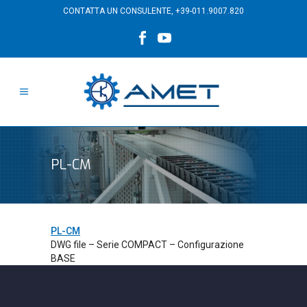
CONTATTA UN CONSULENTE,
+39-011.9007.820
PL-CM
PL-CM
DWG file – Serie COMPACT – Configurazione
BASE