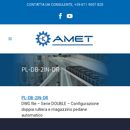
CONTATTA UN CONSULENTE,
+39-011.9007.820
PL-DB-2IN-DR
PL-DB-2IN-DR
DWG file – Serie DOUBLE – Configurazione
doppia rulliera e magazzino pedane
automatico