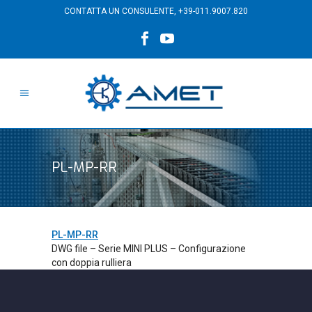
CONTATTA UN CONSULENTE,
+39-011.9007.820
PL-MP-RR
PL-MP-RR
DWG file – Serie MINI PLUS – Configurazione
con doppia rulliera