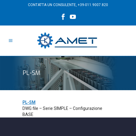
CONTATTA UN CONSULENTE,
+39-011.9007.820
PL-SM
PL-SM
DWG file – Serie SIMPLE – Configurazione
BASE