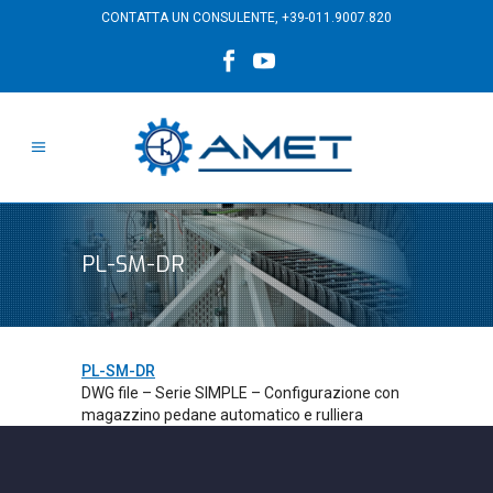
CONTATTA UN CONSULENTE,
+39-011.9007.820
PL-SM-DR
PL-SM-DR
DWG file – Serie SIMPLE – Configurazione con
magazzino pedane automatico e rulliera