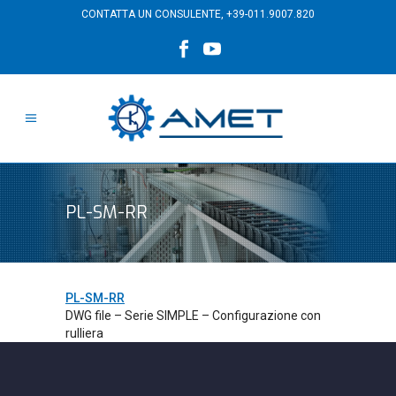
CONTATTA UN CONSULENTE,
+39-011.9007.820
PL-SM-RR
PL-SM-RR
DWG file – Serie SIMPLE – Configurazione con
rulliera